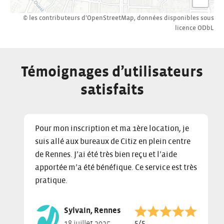
© les contributeurs d’
OpenStreetMap
,
données disponibles sous
licence
ODbL
Témoignages d’utilisateurs
satisfaits
C
D
E
Pour mon inscription et ma 1ère location, je
l
i
n
suis allé aux bureaux de Citiz en plein centre
i
s
d
de Rennes. J’ai été très bien reçu et l’aide
c
p
o
k
l
f
apportée m’a été bénéfique. Ce service est très
t
a
s
pratique.
o
y
l
s
i
i
Sylvain, Rennes
k
n
d
Note :
5/5
18 juillet 2025