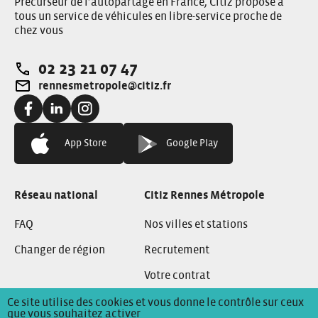
Précurseur de l’autopartage en France, Citiz propose à
tous un service de véhicules en libre-service proche de
chez vous
02 23 21 07 47
Téléphone:
rennesmetropole@citiz.fr
Adresse e-mail:
Facebook:
Linkedin:
instagram:
App Store
Google Play
Réseau national
Citiz Rennes Métropole
FAQ
Nos villes et stations
Changer de région
Recrutement
Votre contrat
Ce site utilise des cookies et vous donne le contrôle sur ceux
que vous souhaitez activer