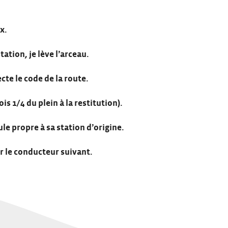
ux.
tation, je lève l’arceau.
ecte le code de la route.
mois 1/4 du plein à la restitution).
ule propre à sa station d’origine.
ur le conducteur suivant.