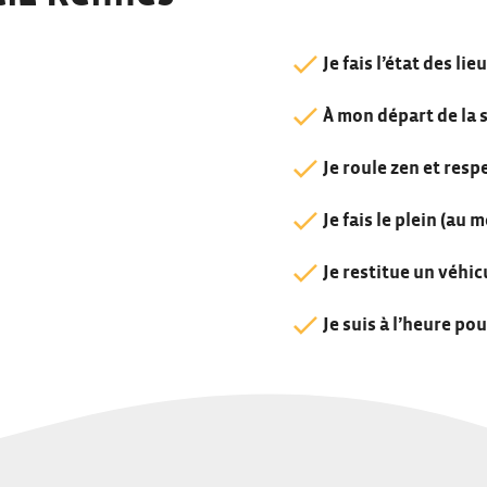
Je fais l’état des lie
À mon départ de la s
Je roule zen et resp
Je fais le plein (au 
Je restitue un véhic
Je suis à l’heure po