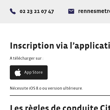
02 23 21 07 47
rennesmetro
Téléphone :
E-mail :
Inscription via l’applica
A télécharger sur :
App Store
Nécessite iOS 8.0 ou version ultérieure.
Les règles de conduite Ci