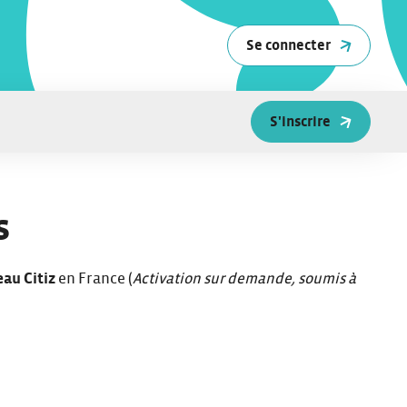
Se connecter
S'inscrire
s
eau Citiz
en France (
Activation sur demande, soumis à