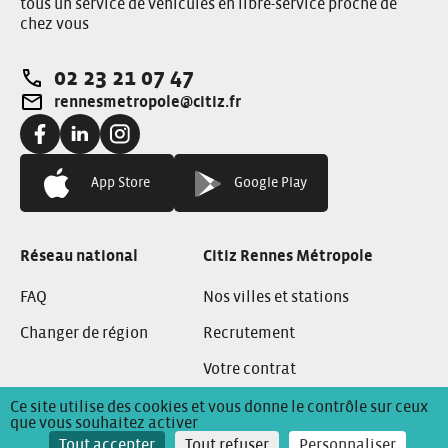
tous un service de véhicules en libre-service proche de
chez vous
02 23 21 07 47
Téléphone:
rennesmetropole@citiz.fr
Adresse e-mail:
Facebook:
Linkedin:
instagram:
App Store
Google Play
Réseau national
Citiz Rennes Métropole
FAQ
Nos villes et stations
Changer de région
Recrutement
Votre contrat
Ce site utilise des cookies et vous donne le contrôle sur ceux
que vous souhaitez activer
Conditions Générales de Location Citiz Rennes
Tout accepter
Tout refuser
Personnaliser