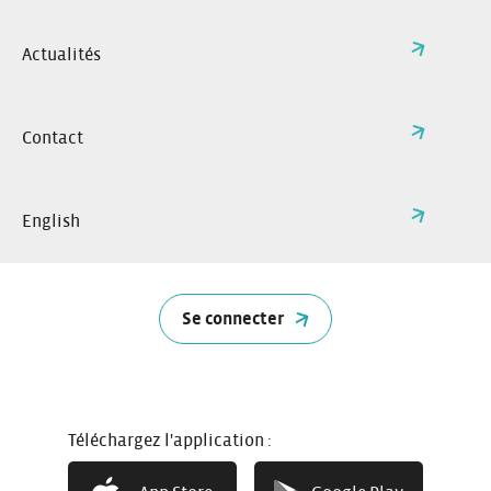
Meilleur tarif disponible
Actualités
Contact
Sans abonnement
À partir de
0€/mois
English
5€
Pour vos utilisations occasionnelles
/heure
Se connecter
Vous disposez d’un abonnement STAR ?
Découvrez l’offre
PASS’mobillité.
Téléchargez l'application :
Une offre combinée pour vous déplacer au quotidien en
métro, bus, vélo et accéder facilement aux véhicules