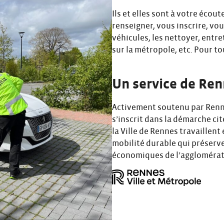
Ils et elles sont à votre écou
renseigner, vous inscrire, vou
véhicules, les nettoyer, entre
sur la métropole, etc. Pour to
Un service de Re
Activement soutenu par Rennes
s’inscrit dans la démarche ci
la Ville de Rennes travaillen
mobilité durable qui préserve
économiques de l’agglomérat