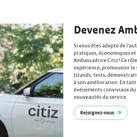
Devenez Amb
Si vous êtes adepte de l’au
pratiques, économiques et
Ambassadrice Citiz ! Ce rôl
expérience, promouvoir le s
(stands, tests, démonstrati
à son amélioration. En tan
événements conviviaux du “
nouveautés du service.
Rejoignez-nous