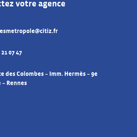
tez votre agence
esmetropole@citiz.fr
 21 07 47
e :
ce des Colombes – Imm. Hermès – 9e
 – Rennes