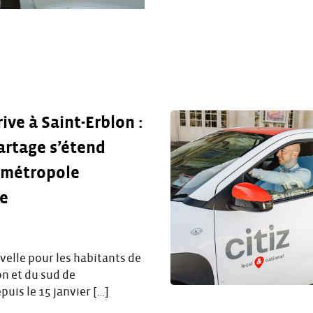
rive à Saint-Erblon :
artage s’étend
 métropole
se
elle pour les habitants de
on et du sud de
uis le 15 janvier […]