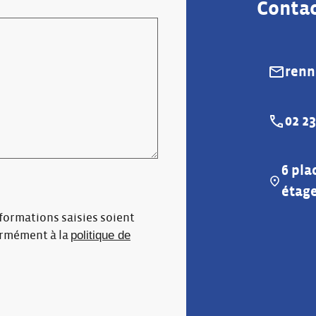
Contac
renn
E-mail :
02 23
Téléphon
6 pla
Adresse :
étage
nformations saisies soient
politique de
ormément à la