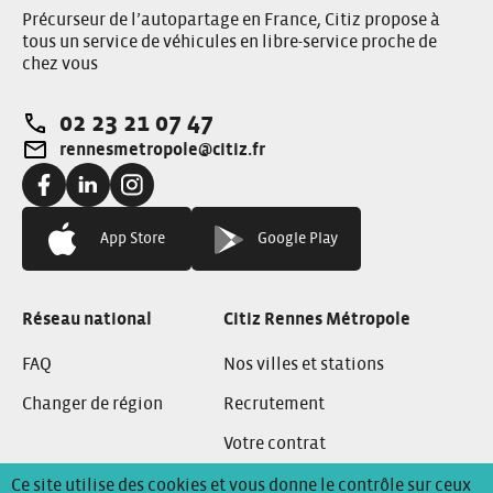
Précurseur de l’autopartage en France, Citiz propose à
tous un service de véhicules en libre-service proche de
chez vous
02 23 21 07 47
Téléphone:
rennesmetropole@citiz.fr
Adresse e-mail:
Facebook:
Linkedin:
instagram:
App Store
Google Play
Réseau national
Citiz Rennes Métropole
FAQ
Nos villes et stations
Changer de région
Recrutement
Votre contrat
Ce site utilise des cookies et vous donne le contrôle sur ceux